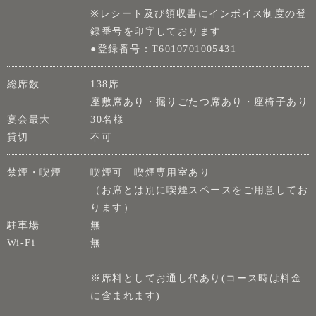
※レシート及び領収書にインボイス制度の登
録番号を印字しております
●登録番号：T6010701005431
総席数
138席
座敷席あり・掘りごたつ席あり・座椅子あり
宴会最大
30名様
貸切
不可
禁煙・喫煙
喫煙可 喫煙専用室あり
（お席とは別に喫煙スペースをご用意してお
ります）
駐車場
無
Wi-Fi
無
※席料としてお通し代あり(コース時は料金
に含まれます)