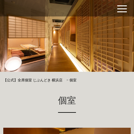
【公式】全席個室 じぶんどき 横浜店
>
個室
個室