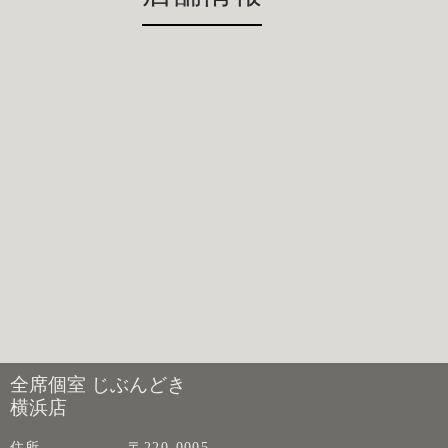
全席個室 じぶんどき
横浜店
住所
〒220-0005