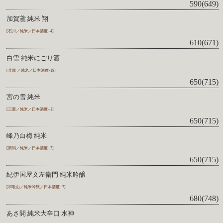
590(649)
加賀鳶 純米 翔
[石川／純米／日本酒度+4]
610(671)
白雪 純米にごり酒
[兵庫 ／純米／日本酒度-18]
650(715)
宮の雪 純米
[三重／純米／日本酒度+1]
650(715)
峰乃白梅 純米
[新潟／純米／日本酒度+2]
650(715)
紀伊国屋文左衛門 純米吟醸
[和歌山／純米吟醸／日本酒度+3]
680(748)
あさ開 純米大辛口 水神