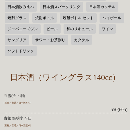
日本酒飲み比べ
日本酒スパークリング
日本酒カクテル
焼酎グラス
焼酎ボトル
焼酎ボトル セット
ハイボール
ジャパニーズジン
ビール
和のリキュール
ワイン
サングリア
サワー・お茶割り
カクテル
ソフトドリンク
日本酒（ワイングラス140cc）
白雪(冷・燗)
[兵庫／普通／日本酒度+1]
550(605)
古都 銀明水 辛口
[京都／普通／日本酒度+9]