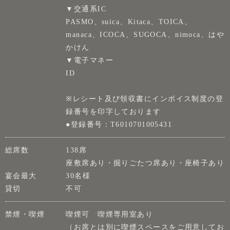
▼交通系IC
PASMO、suica、Kitaca、TOICA、
manaca、ICOCA、SUGOCA、nimoca、はや
かけん
▼電子マネー
ID
※レシート及び領収書にインボイス制度の登
録番号を印字しております
●登録番号：T6010701005431
総席数
138席
座敷席あり・掘りごたつ席あり・座椅子あり
宴会最大
30名様
貸切
不可
禁煙・喫煙
喫煙可 喫煙専用室あり
（お席とは別に喫煙スペースをご用意してお