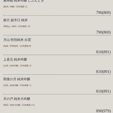
萬寿鏡 純米吟醸 じぶんどき
[新潟／吟醸／日本酒度+2]
790(869)
南方 超辛口 純米
[和歌山／純米／日本酒度+15]
790(869)
月山 特別純米 出雲
[島根／特別純米／日本酒度±0]
810(891)
上喜元 純米吟醸
[山形／純米吟醸／日本酒度+2]
810(891)
雨後の月 純米吟醸
[広島／純米吟醸／日本酒度+1]
810(891)
天の戸 純米大吟醸
[秋田／純米大吟醸／日本酒度+0.1]
890(979)