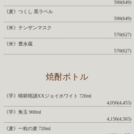
590(649)
《麦》つくし 黒ラベル
590(649)
《米》テンザンマスク
570(627)
《米》豊永蔵
570(627)
焼酎ボトル
《芋》晴耕雨讀XXジョイホワイト 720ml
4,050(4,455)
《芋》角玉 900ml
4,150(4,565)
《麦》一粒の麦 720ml