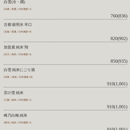
白雪(冷・燗)
[兵庫／普通／日本酒度+1]
760(836)
古都 銀明水 辛口
[京都／普通／日本酒度+9]
820(902)
加賀鳶 純米 翔
[石川／純米／日本酒度+4]
850(935)
白雪 純米にごり酒
[兵庫 ／純米／日本酒度-18]
910(1,001)
宮の雪 純米
[三重／純米／日本酒度+1]
910(1,001)
峰乃白梅 純米
[新潟／純米／日本酒度+2]
910(1,001)