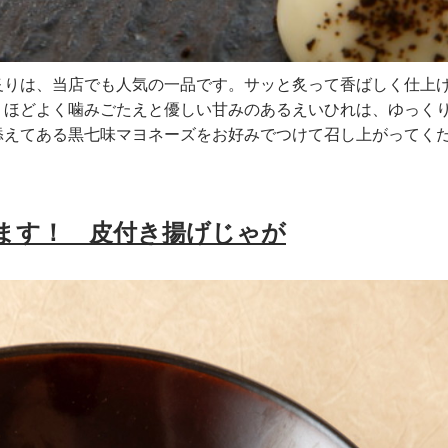
炙りは、当店でも人気の一品です。サッと炙って香ばしく仕上
。ほどよく噛みごたえと優しい甘みのあるえいひれは、ゆっく
添えてある黒七味マヨネーズをお好みでつけて召し上がってく
ます！ 皮付き揚げじゃが