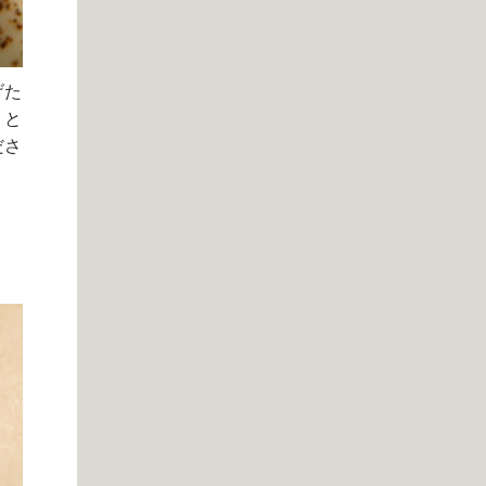
げた
りと
ださ