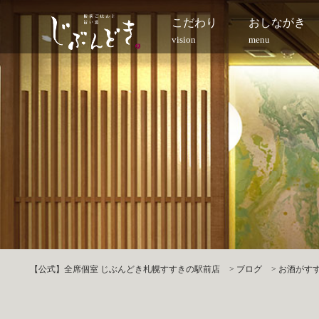
こだわり
おしながき
vision
menu
【公式】全席個室 じぶんどき札幌すすきの駅前店
>
ブログ
>
お酒がすす