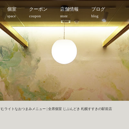
個室
クーポン
店舗情報
ブログ
space
coupon
store
blog
むライトなおつまみメニュー | 全席個室 じぶんどき 札幌すすきの駅前店