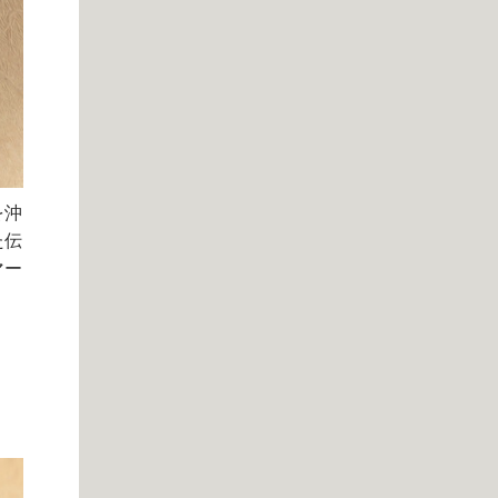
を沖
た伝
マー