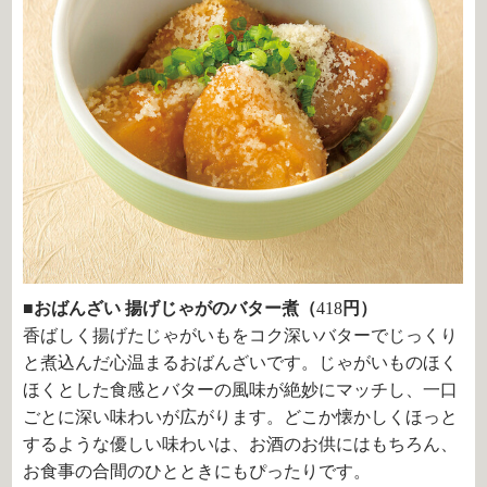
■おばんざい 揚げじゃがのバター煮（
418
円）
香ばしく揚げたじゃがいもをコク深いバターでじっくり
と煮込んだ心温まるおばんざいです。じゃがいものほく
ほくとした食感とバターの風味が絶妙にマッチし、一口
ごとに深い味わいが広がります。どこか懐かしくほっと
するような優しい味わいは、お酒のお供にはもちろん、
お食事の合間のひとときにもぴったりです。