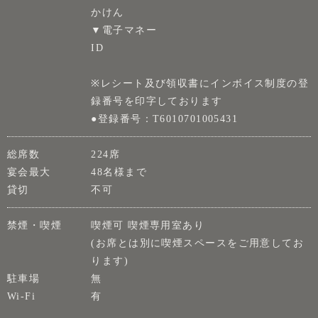
かけん
▼電子マネー
ID
※レシート及び領収書にインボイス制度の登
録番号を印字しております
●登録番号：T6010701005431
総席数
224席
宴会最大
48名様まで
貸切
不可
禁煙・喫煙
喫煙可 喫煙専用室あり
(お席とは別に喫煙スペースをご用意してお
ります)
駐車場
無
Wi-Fi
有