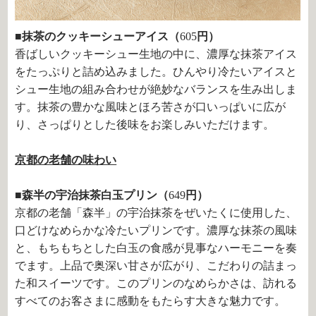
■抹茶のクッキーシューアイス（
605
円）
香ばしいクッキーシュー生地の中に、濃厚な抹茶アイス
をたっぷりと詰め込みました。ひんやり冷たいアイスと
シュー生地の組み合わせが絶妙なバランスを生み出しま
す。抹茶の豊かな風味とほろ苦さが口いっぱいに広が
り、さっぱりとした後味をお楽しみいただけます。
京都の老舗の味わい
■森半の宇治抹茶白玉プリン（
649
円）
京都の老舗「森半」の宇治抹茶をぜいたくに使用した、
口どけなめらかな冷たいプリンです。濃厚な抹茶の風味
と、もちもちとした白玉の食感が見事なハーモニーを奏
でます。上品で奥深い甘さが広がり、こだわりの詰まっ
た和スイーツです。このプリンのなめらかさは、訪れる
すべてのお客さまに感動をもたらす大きな魅力です。