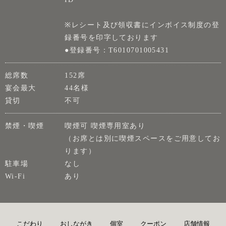
※レシート及び領収書にインボイス制度の登
録番号を印字しております
●登録番号：T6010701005431
総席数
152席
宴会最大
44名様
貸切
不可
禁煙・喫煙
喫煙可 喫煙専用室あり
（お席とは別に喫煙スペースをご用意してお
ります）
駐車場
なし
Wi-Fi
あり
こだわり
おしながき
個室
クーポン
店舗情報