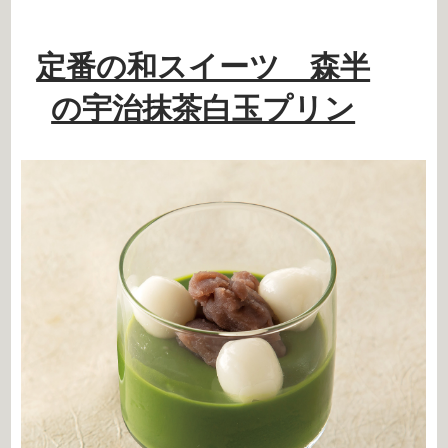
定番の和スイーツ 森半
の宇治抹茶白玉プリン