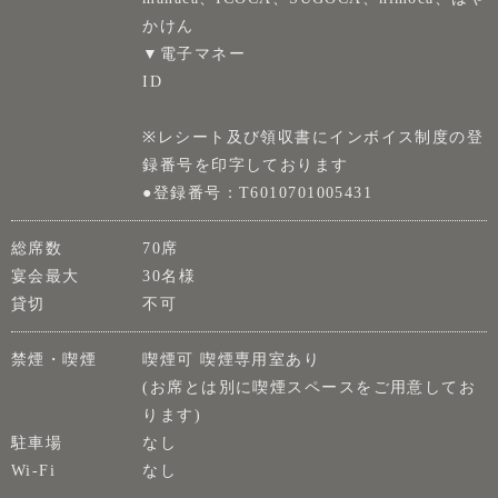
かけん
▼電子マネー
ID
※レシート及び領収書にインボイス制度の登
録番号を印字しております
●登録番号：T6010701005431
総席数
70席
宴会最大
30名様
貸切
不可
禁煙・喫煙
喫煙可 喫煙専用室あり
(お席とは別に喫煙スペースをご用意してお
ります)
駐車場
なし
Wi-Fi
なし