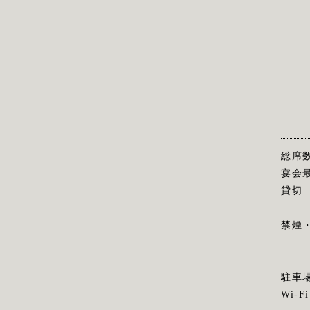
総席
宴会
貸切
禁煙
駐車
Wi-Fi