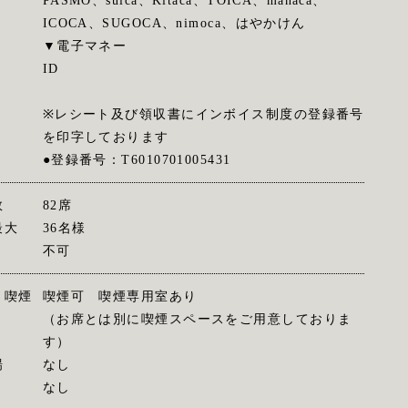
PASMO、suica、Kitaca、TOICA、manaca、
ICOCA、SUGOCA、nimoca、はやかけん
▼電子マネー
ID
※レシート及び領収書にインボイス制度の登録番号
を印字しております
●登録番号：T6010701005431
数
82席
最大
36名様
不可
・喫煙
喫煙可 喫煙専用室あり
（お席とは別に喫煙スペースをご用意しておりま
す）
場
なし
なし