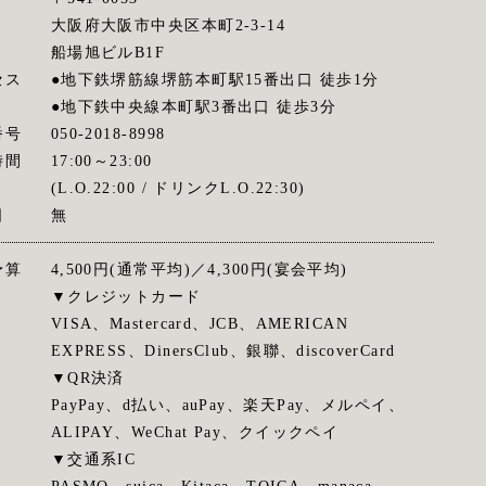
大阪府大阪市中央区本町2-3-14
船場旭ビルB1F
セス
●地下鉄堺筋線堺筋本町駅15番出口 徒歩1分
●地下鉄中央線本町駅3番出口 徒歩3分
番号
050-2018-8998
時間
17:00～23:00
(L.O.22:00 / ドリンクL.O.22:30)
日
無
予算
4,500円(通常平均)／4,300円(宴会平均)
▼クレジットカード
VISA、Mastercard、JCB、AMERICAN
EXPRESS、DinersClub、銀聯、discoverCard
▼QR決済
PayPay、d払い、auPay、楽天Pay、メルペイ、
ALIPAY、WeChat Pay、クイックペイ
▼交通系IC