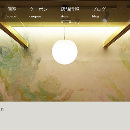
個室
クーポン
店舗情報
ブログ
space
coupon
store
blog
1月