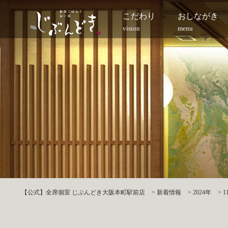
こだわり
おしながき
vision
menu
【公式】全席個室 じぶんどき大阪本町駅前店
>
新着情報
>
2024年
>
1