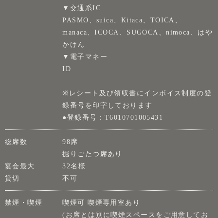
▼交通系IC
PASMO、suica、Kitaca、TOICA、
manaca、ICOCA、SUGOCA、nimoca、はや
かけん
▼電子マネー
ID
※レシート及び領収書にインボイス制度の登
録番号を印字しております
●登録番号：T6010701005431
総席数
98席
掘りごたつ席あり
宴会最大
32名様
貸切
不可
禁煙・喫煙
喫煙可 喫煙専用室あり
(お席とは別に喫煙スペースをご用意してお