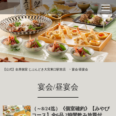
【公式】全席個室 じぶんどき大宮東口駅前店
>
宴会/昼宴会
宴会/昼宴会
（～8/24迄）《個室確約》【みやび
コース】全6品 2時間飲み放題付