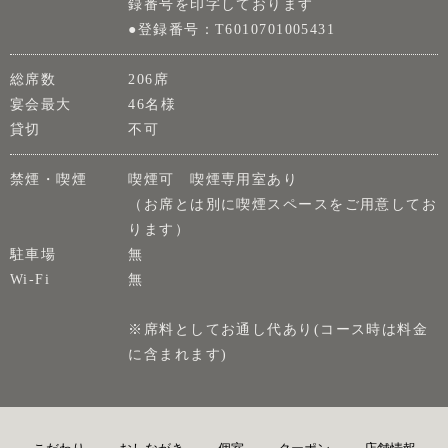
録番号を印字しております
●登録番号：T6010701005431
総席数
206席
宴会最大
46名様
貸切
不可
禁煙・喫煙
喫煙可 喫煙専用室あり
（お席とは別に喫煙スペースをご用意してお
ります）
駐車場
無
Wi-Fi
無
※席料としてお通し代あり(コース時は料金
に含まれます)