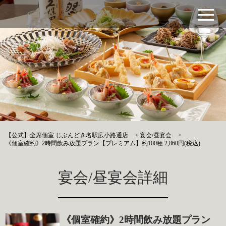
【公式】全席個室 じぶんどき名駅広小路通店
>
宴会/昼宴会
>
《個室確約》2時間飲み放題プラン【プレミアム】約100種 2,860円(税込)
宴会/昼宴会詳細
《個室確約》2時間飲み放題プラン