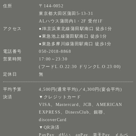
住所
〒144-0052
東京都大田区蒲田5-13-31
ALハウス蒲田内1・2F 受付1F
アクセス
●JR京浜東北線蒲田駅南口 徒歩1分
●東急池上線蒲田駅南口 徒歩1分
●東急多摩川線蒲田駅南口 徒歩1分
電話番号
050-2018-8868
営業時間
17:00～23:30
(フードL.O.22:30 ドリンクL.O.23:00)
定休日
無
平均予算
4,500円(通常平均)／4,300円(宴会平均)
決済
▼クレジットカード
VISA、Mastercard、JCB、AMERICAN
EXPRESS、DinersClub、銀聯、
discoverCard
▼QR決済
PayPay、d払い、auPay、楽天Pay、メルペ