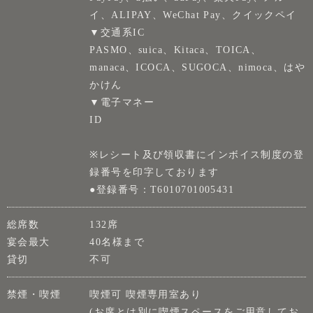
イ、ALIPAY、WeChat Pay、クイックペイ
▼交通系IC
PASMO、suica、Kitaca、TOICA、
manaca、ICOCA、SUGOCA、nimoca、はや
かけん
▼電子マネー
ID
※レシート及び領収書にインボイス制度の登
録番号を印字しております
●登録番号：T6010701005431
総席数
132席
宴会最大
40名様まで
貸切
不可
禁煙・喫煙
喫煙可 喫煙専用室あり
(お席とは別に喫煙スペースをご用意してお