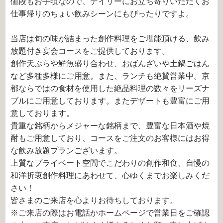
値段もお手頃なので、デイリーにお立ち寄りいただくお
仕事帰りのちょい飲みシーンにもぴったりですよ。
当店は旬の味が詰まった創作料理をご堪能頂ける、飲み
放題付き宴会コースをご提供しております。
創作天ぷらや鮮魚盛り合わせ、おばんざいや土鍋ごはん
など多種多様にご用意。また、ランチも絶賛営業中。京
都ならではの食材を使用した絶品料理の数々をリーズナ
ブルにご用意しております。またデザートも豊富にご用
意しております。
貴重な銘柄からメジャーな銘柄まで、豊富な日本酒や焼
酎もご用意しており、コースをご注文のお客様にはお得
な飲み放題プランございます。
上質なプライベート空間でこだわりの創作和食、自慢の
和洋折衷創作料理にあわせて、心ゆくまでお楽しみくだ
さい！
皆さまのご来店を心よりお待ちしております。
※ご来店の際はお電話かホームページで営業日をご確認