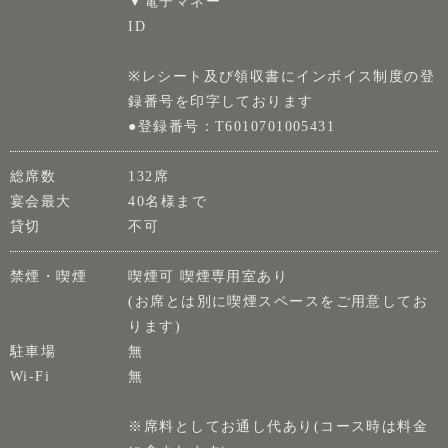
▼電子マネー
ID
※レシート及び領収書にインボイス制度の登
録番号を印字しております
●登録番号：T6010701005431
総席数
132席
宴会最大
40名様まで
貸切
不可
禁煙・喫煙
喫煙可 喫煙専用室あり
(お席とは別に喫煙スペースをご用意してお
ります)
駐車場
無
Wi-Fi
無
※席料としてお通し代あり(コース時は料金