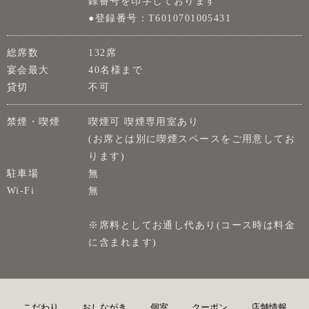
録番号を印字しております
●登録番号：T6010701005431
総席数
132席
宴会最大
40名様まで
貸切
不可
禁煙・喫煙
喫煙可 喫煙専用室あり
(お席とは別に喫煙スペースをご用意してお
ります)
駐車場
無
Wi-Fi
無
※席料としてお通し代あり(コース時は料金
に含まれます)
こだわり
おしながき
個室
クーポン
店舗情報