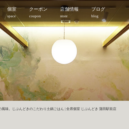
個室
クーポン
店舗情報
ブログ
space
coupon
store
blog
風味。じぶんどきのこだわり土鍋ごはん | 全席個室 じぶんどき 蒲田駅前店