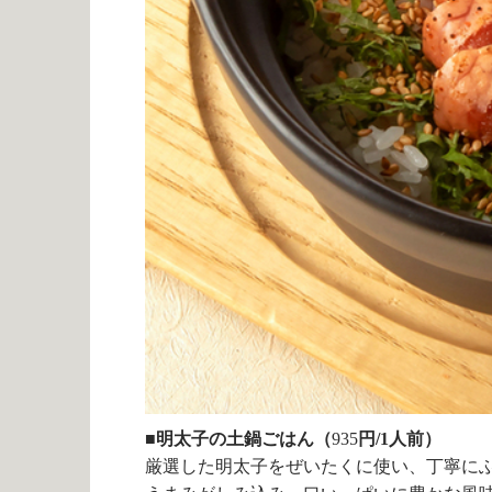
■明太子の土鍋ごはん（
935
円/1人前）
厳選した明太子をぜいたくに使い、丁寧に