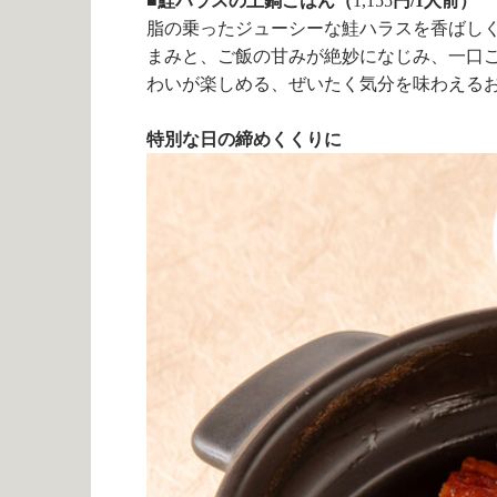
■鮭ハラスの土鍋ごはん（
1,155
円/1人前）
脂の乗ったジューシーな鮭ハラスを香ばし
まみと、ご飯の甘みが絶妙になじみ、一口
わいが楽しめる、ぜいたく気分を味わえる
特別な日の締めくくりに