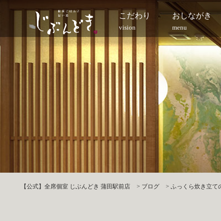
こだわり
おしながき
vision
menu
【公式】全席個室 じぶんどき 蒲田駅前店
>
ブログ
>
ふっくら炊き立ての