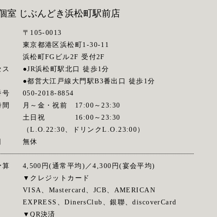
個室 じぶんどき
浜松町駅前店
〒105-0013
東京都港区浜松町1-30-11
浜松町FGビル2F 受付2F
セス
●JR浜松町駅北口 徒歩1分
●都営大江戸線大門駅B3番出口 徒歩1分
番号
050-2018-8854
時間
月～金・祝前 17:00～23:30
土日祝 16:00～23:30
（L.O.22:30、ドリンクL.O.23:00）
日
無休
予算
4,500円(通常平均)／4,300円(宴会平均)
▼クレジットカード
VISA、Mastercard、JCB、AMERICAN
EXPRESS、DinersClub、銀聯、discoverCard
▼QR決済