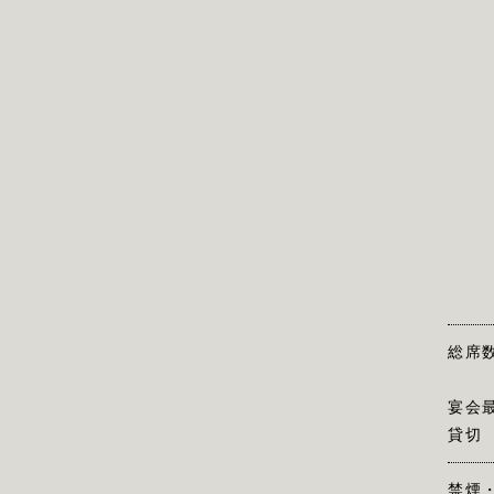
総席
宴会
貸切
禁煙