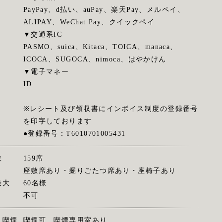
PayPay、d払い、auPay、楽天Pay、メルペイ、
ALIPAY、WeChat Pay、クイックペイ
▼交通系IC
PASMO、suica、Kitaca、TOICA、manaca、
ICOCA、SUGOCA、nimoca、はやかけん
▼電子マネー
ID
※レシート及び領収書にインボイス制度の登録番号
を印字しております
●登録番号：T6010701005431
数
159席
座敷席あり・掘りごたつ席あり・座椅子あり
最大
60名様
不可
・喫煙
喫煙可 喫煙専用室あり