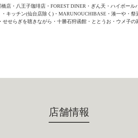
店・八王子珈琲店・FOREST DINER・ぎん天・ハイボール
ッチン(仙台店除く)・MARUNOUCHIBASE・湊一や・祭
や一夜・せせらぎを聴きながら・十勝石狩函館・ととうお・ウメ子の
店舗情報