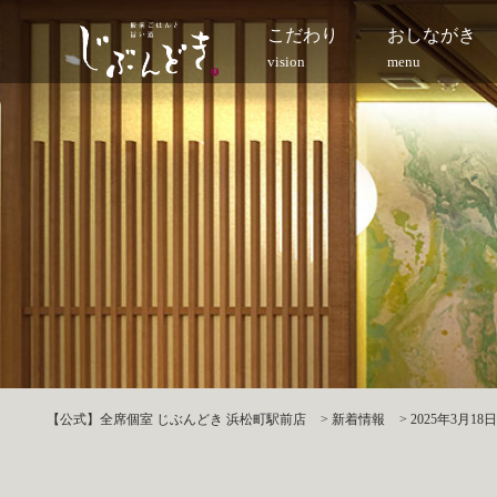
こだわり
おしながき
vision
menu
【公式】全席個室 じぶんどき 浜松町駅前店
>
新着情報
>
2025年3月