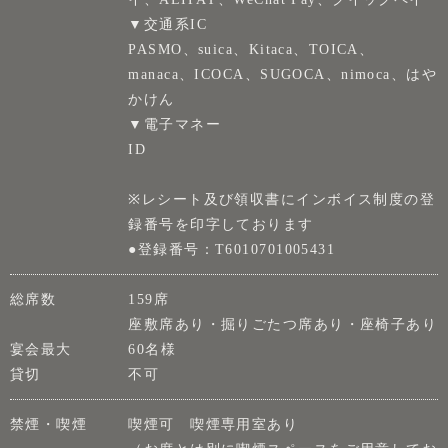
▼交通系IC
PASMO、suica、Kitaca、TOICA、
manaca、ICOCA、SUGOCA、nimoca、はや
かけん
▼電子マネー
ID
※レシート及び領収書にインボイス制度の登
録番号を印字しております
●登録番号：T6010701005431
総席数
159席
座敷席あり・掘りごたつ席あり・座椅子あり
宴会最大
60名様
貸切
不可
禁煙・喫煙
喫煙可 喫煙専用室あり