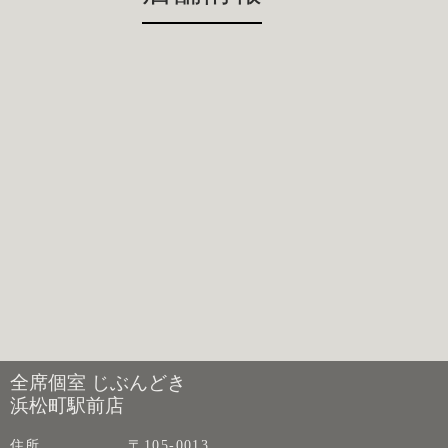
全席個室 じぶんどき
浜松町駅前店
住所
〒105-0013