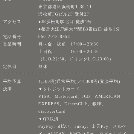
東京都港区浜松町1-30-11
浜松町FGビル2F 受付2F
アクセス
●JR浜松町駅北口 徒歩1分
●都営大江戸線大門駅B3番出口 徒歩1分
電話番号
050-2018-8854
営業時間
月～金・祝前 17:00～23:30
土日祝 16:00～23:30
（L.O.22:30、ドリンクL.O.23:00）
定休日
無休
平均予算
4,500円(通常平均)／4,300円(宴会平均)
決済
▼クレジットカード
VISA、Mastercard、JCB、AMERICAN
EXPRESS、DinersClub、銀聯、
discoverCard
▼QR決済
PayPay、d払い、auPay、楽天Pay、メルペ
イ、ALIPAY、WeChat Pay、クイックペイ