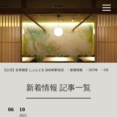
【公式】全席個室 じぶんどき 浜松町駅前店
>
新着情報
>
2025年
>
6月
新着情報 記事一覧
06
10
2025