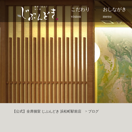
こだわり
おしながき
vision
menu
【公式】全席個室 じぶんどき 浜松町駅前店
>
ブログ