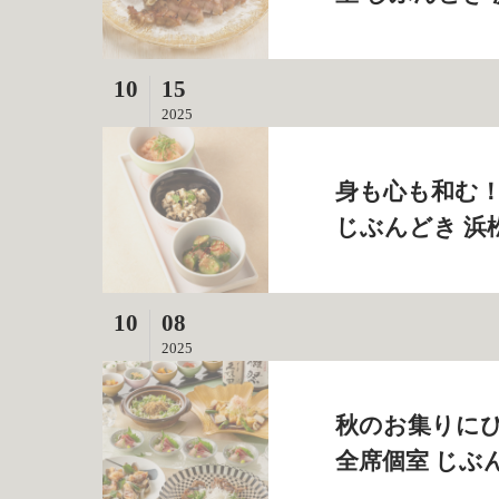
10
15
2025
身も心も和む！
じぶんどき 浜
10
08
2025
秋のお集りにぴ
全席個室 じぶ