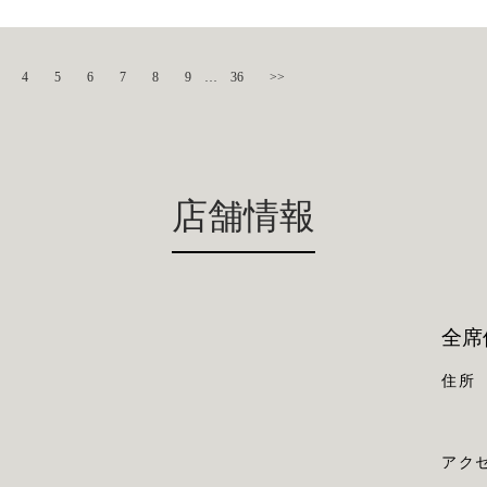
4
5
6
7
8
9
…
36
>>
店舗情報
全席
住所
アク