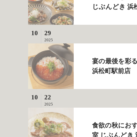
じぶんどき 浜
10
29
2025
宴の最後を彩る
浜松町駅前店
10
22
2025
食欲の秋におす
室 じぶんどき