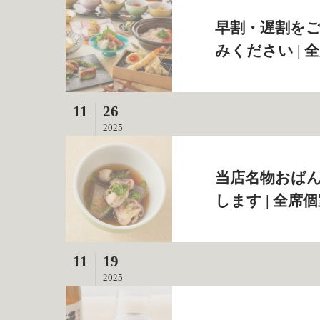
早割・遅割を
みください | 
11
26
2025
当店名物おば
します | 全席
11
19
2025