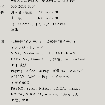
●都営大江戸線大門駅B3番出口 徒歩1分
番号
050-2018-8854
時間
月～金・祝前 17:00～23:30
土日祝 16:00～23:30
（L.O.22:30、ドリンクL.O.23:00）
日
無休
予算
4,500円(通常平均)／4,300円(宴会平均)
▼クレジットカード
VISA、Mastercard、JCB、AMERICAN
EXPRESS、DinersClub、銀聯、discoverCard
▼QR決済
PayPay、d払い、auPay、楽天Pay、メルペイ、
ALIPAY、WeChat Pay、クイックペイ
▼交通系IC
PASMO、suica、Kitaca、TOICA、manaca、
ICOCA、SUGOCA、nimoca、はやかけん
▼電子マネー