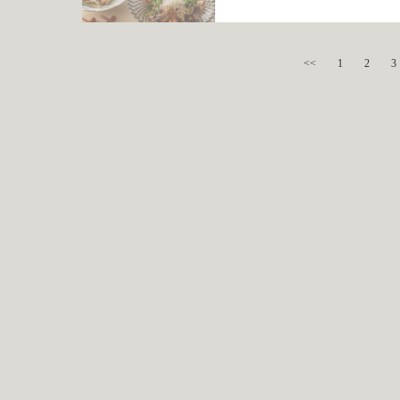
<<
1
2
3