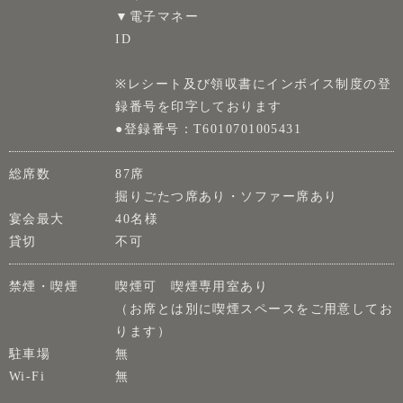
▼電子マネー
ID
※レシート及び領収書にインボイス制度の登
録番号を印字しております
●登録番号：T6010701005431
総席数
87席
掘りごたつ席あり・ソファー席あり
宴会最大
40名様
貸切
不可
禁煙・喫煙
喫煙可 喫煙専用室あり
（お席とは別に喫煙スペースをご用意してお
ります）
駐車場
無
Wi-Fi
無