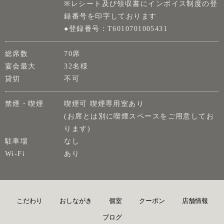
※レシート及び領収書にインボイス制度の登
録番号を印字しております
●登録番号：T6010701005431
総席数
70席
宴会最大
32名様
貸切
不可
禁煙・喫煙
喫煙可 喫煙専用室あり
(お席とは別に喫煙スペースをご用意してお
ります)
駐車場
なし
Wi-Fi
あり
こだわり
おしながき
個室
クーポン
店舗情報
ブログ